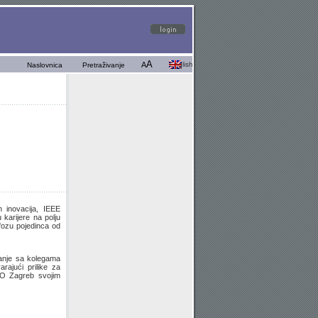
A
A
English
Naslovnica
Pretraživanje
 inovacija, IEEE
karijere na polju
fozu pojedinca od
anje sa kolegama
rajući prilike za
-SO Zagreb svojim