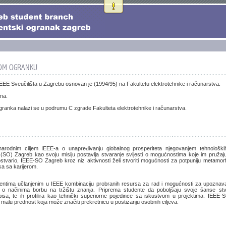
EEE Sveučilišta u Zagrebu osnovan je (1994/95) na Fakultetu elektrotehnike i računarstva.
na.
anka nalazi se u podrumu C zgrade Fakulteta elektrotehnike i računarstva.
rodnim ciljem IEEE-a o unapređivanju globalnog prosperiteta njegovanjem tehnoloških
SO) Zagreb kao svoju misiju postavlja stvaranje svijesti o mogućnostima koje im pružaju 
ostvario, IEEE-SO Zagreb kroz niz aktivnosti želi stvoriti mogućnosti za potpuniju metamor
ka sa karijerom.
ntima učlanjenim u IEEE kombinaciju probranih resursa za rad i mogućnosti za upoznav
 o načinima borbu na tržištu znanja. Priprema studente da poboljšaju svoje šanse stva
pisa, te ih profilira kao tehnički superiorne pojedince sa iskustvom u projektima. IEEE
malu prednost koja može značiti prekretnicu u postizanju osobnih ciljeva.