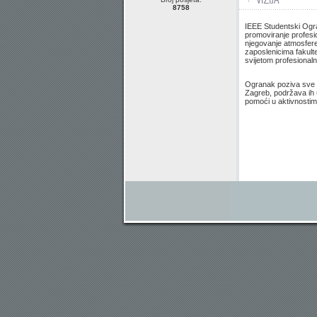
8758
IEEE Studentski Ogran
promoviranje profesio
njegovanje atmosfere
zaposlenicima fakult
svijetom profesionalne
Ogranak poziva sve s
Zagreb, podržava ih 
pomoći u aktivnostim