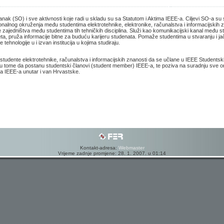
ak (SO) i sve aktivnosti koje radi u skladu su sa Statutom i Aktima IEEE-a. Ciljevi SO-a su s
nalnog okruženja među studentima elektrotehnike, elektronike, računalstva i informacijskih z
 zajedništva među studentima tih tehničkih disciplina. Služi kao komunikacijski kanal među s
eta, pruža informacije bitne za buduću karijeru studenata. Pomaže studentima u stvaranju i j
 tehnologije u i izvan institucija u kojima studiraju.
tudente elektrotehnike, računalstva i informacijskih znanosti da se učlane u IEEE Students
u tome da postanu studentski članovi (student member) IEEE-a, te poziva na suradnju sve on
a IEEE-a unutar i van Hrvastske.
Kontakt-adresa:
Webmaster
Vrijeme zadnje promjene: 28. 1. 2007. u 01:14