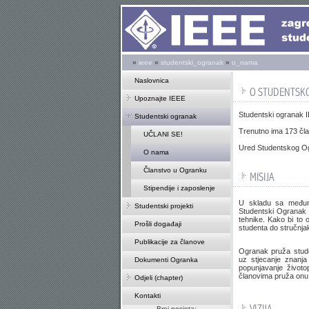
»
ieee
»
studentski_ogranak
»
o_nama
Naslovnica
Upoznajte IEEE
Studentski ogranak I
Studentski ogranak
Trenutno ima 173 čla
UČLANI SE!
Ured Studentskog Ogr
O nama
Članstvo u Ogranku
Stipendije i zaposlenje
U skladu sa međuna
Studentski projekti
Studentski Ogranak (
tehnike. Kako bi to 
Prošli događaji
studenta do stručnja
Publikacije za članove
Ogranak pruža stude
uz stjecanje znanja
Dokumenti Ogranka
popunjavanje životo
članovima pruža onu 
Odjeli (chapter)
Kontakti
Broj posjeta: