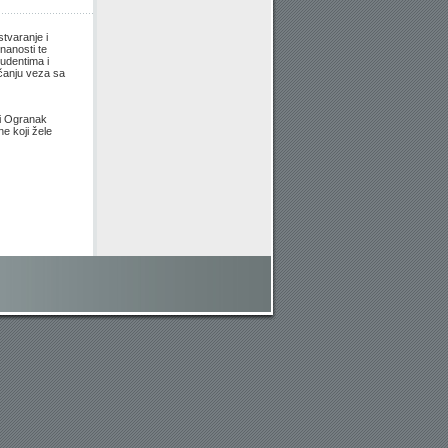
tvaranje i
nanosti te
tudentima i
ačanju veza sa
ki Ogranak
e koji žele